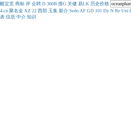
醒
定
竞
商
标
评
企
聘
D
360
B
搜
G
关健
易
LK
历史
价格
4.cn
聚名
金
XZ
22
西部
玉
集
新
介
Se
do
AF
GD
101
Dy
N
Re
Uni
表
信息
中介
知识