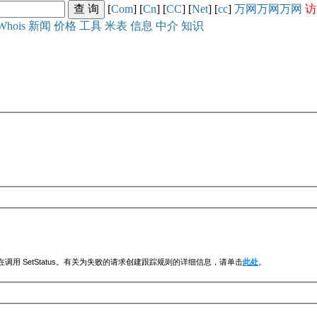
[
Com
] [
Cn
] [
CC
] [
Net
] [
cc
]
万网
万网
万网
访
Whois
新闻
价格
工具
米表
信息
中介
知识