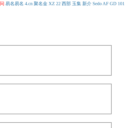
问
易名
易
名
4.cn
聚名
金
XZ
22
西部
玉
集
新
介
Se
do
AF
GD
101