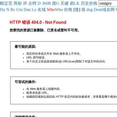
醒
定
竞
商
标
评
企
聘
D
360
B
搜
G
关健
易
LK
历史
价格
Dy
N
Re
Uni
Dan
Lo
名城
Who
Who
价格
[
微
]
墙
dog
Dom域名网