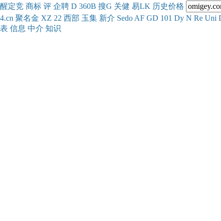
醒
定
竞
商
标
评
企
聘
D
360
B
搜
G
关健
易
LK
历史
价格
4.cn
聚名
金
XZ
22
西部
玉
集
新
介
Se
do
AF
GD
101
Dy
N
Re
Uni
表
信息
中介
知识