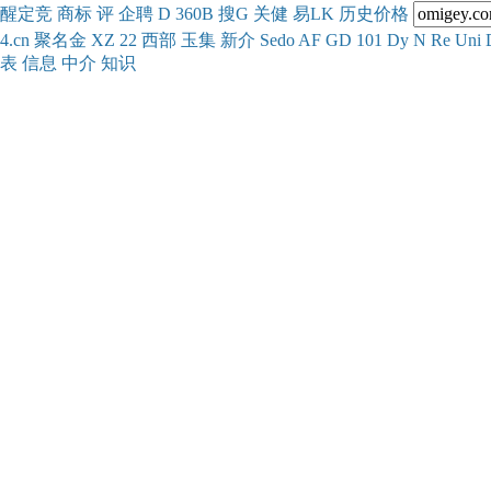
醒
定
竞
商
标
评
企
聘
D
360
B
搜
G
关健
易
LK
历史
价格
4.cn
聚名
金
XZ
22
西部
玉
集
新
介
Se
do
AF
GD
101
Dy
N
Re
Uni
表
信息
中介
知识