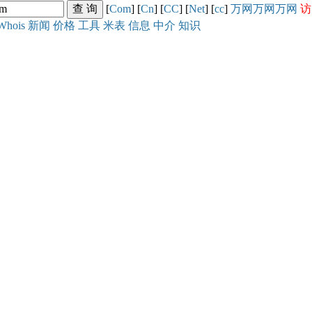
[
Com
] [
Cn
] [
CC
] [
Net
] [
cc
]
万网
万网
万网
访
Whois
新闻
价格
工具
米表
信息
中介
知识