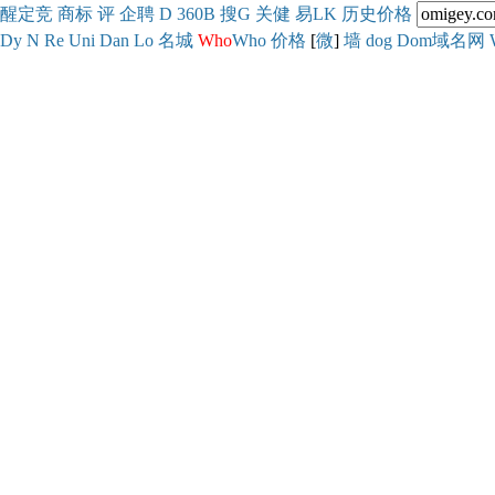
醒
定
竞
商
标
评
企
聘
D
360
B
搜
G
关健
易
LK
历史
价格
Dy
N
Re
Uni
Dan
Lo
名城
Who
Who
价格
[
微
]
墙
dog
Dom域名网