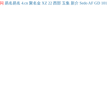
问
易名
易
名
4.cn
聚名
金
XZ
22
西部
玉
集
新
介
Se
do
AF
GD
101