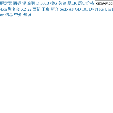
醒
定
竞
商
标
评
企
聘
D
360
B
搜
G
关健
易
LK
历史
价格
4.cn
聚名
金
XZ
22
西部
玉
集
新
介
Se
do
AF
GD
101
Dy
N
Re
Uni
表
信息
中介
知识