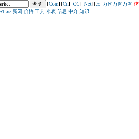
[
Com
] [
Cn
] [
CC
] [
Net
] [
cc
]
万网
万网
万网
访
Whois
新闻
价格
工具
米表
信息
中介
知识