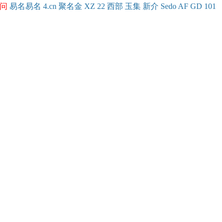
问
易名
易
名
4.cn
聚名
金
XZ
22
西部
玉
集
新
介
Se
do
AF
GD
101