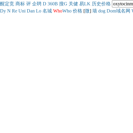
醒
定
竞
商
标
评
企
聘
D
360
B
搜
G
关健
易
LK
历史
价格
Dy
N
Re
Uni
Dan
Lo
名城
Who
Who
价格
[
微
]
墙
dog
Dom域名网