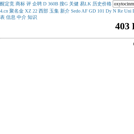
醒
定
竞
商
标
评
企
聘
D
360
B
搜
G
关健
易
LK
历史
价格
4.cn
聚名
金
XZ
22
西部
玉
集
新
介
Se
do
AF
GD
101
Dy
N
Re
Uni
表
信息
中介
知识