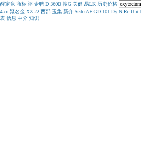
醒
定
竞
商
标
评
企
聘
D
360
B
搜
G
关健
易
LK
历史
价格
4.cn
聚名
金
XZ
22
西部
玉
集
新
介
Se
do
AF
GD
101
Dy
N
Re
Uni
表
信息
中介
知识