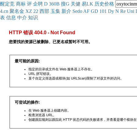
醒
定
竞
商
标
评
企
聘
D
360
B
搜
G
关健
易
LK
历史
价格
4.cn
聚名
金
XZ
22
西部
玉
集
新
介
Se
do
AF
GD
101
Dy
N
Re
Uni
表
信息
中介
知识