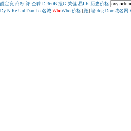
醒
定
竞
商
标
评
企
聘
D
360
B
搜
G
关健
易
LK
历史
价格
Dy
N
Re
Uni
Dan
Lo
名城
Who
Who
价格
[
微
]
墙
dog
Dom域名网