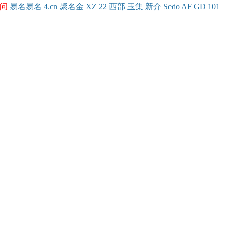
问
易名
易
名
4.cn
聚名
金
XZ
22
西部
玉
集
新
介
Se
do
AF
GD
101