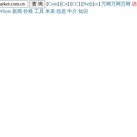
[
Com
] [
Cn
] [
CC
] [
Net
] [
cc
]
万网
万网
万网
访
Whois
新闻
价格
工具
米表
信息
中介
知识