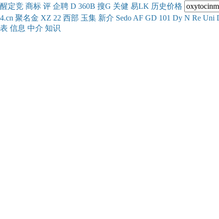
醒
定
竞
商
标
评
企
聘
D
360
B
搜
G
关健
易
LK
历史
价格
4.cn
聚名
金
XZ
22
西部
玉
集
新
介
Se
do
AF
GD
101
Dy
N
Re
Uni
表
信息
中介
知识