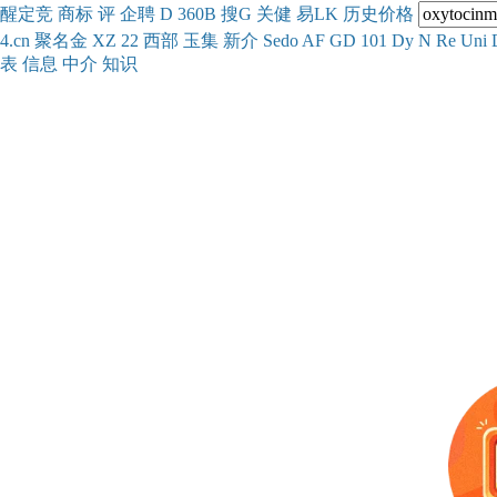
醒
定
竞
商
标
评
企
聘
D
360
B
搜
G
关健
易
LK
历史
价格
4.cn
聚名
金
XZ
22
西部
玉
集
新
介
Se
do
AF
GD
101
Dy
N
Re
Uni
表
信息
中介
知识