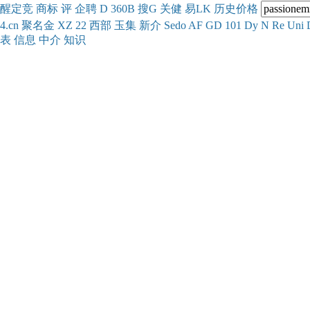
醒
定
竞
商
标
评
企
聘
D
360
B
搜
G
关健
易
LK
历史
价格
4.cn
聚名
金
XZ
22
西部
玉
集
新
介
Se
do
AF
GD
101
Dy
N
Re
Uni
表
信息
中介
知识