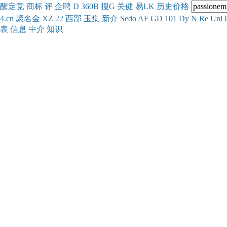
醒
定
竞
商
标
评
企
聘
D
360
B
搜
G
关健
易
LK
历史
价格
4.cn
聚名
金
XZ
22
西部
玉
集
新
介
Se
do
AF
GD
101
Dy
N
Re
Uni
表
信息
中介
知识