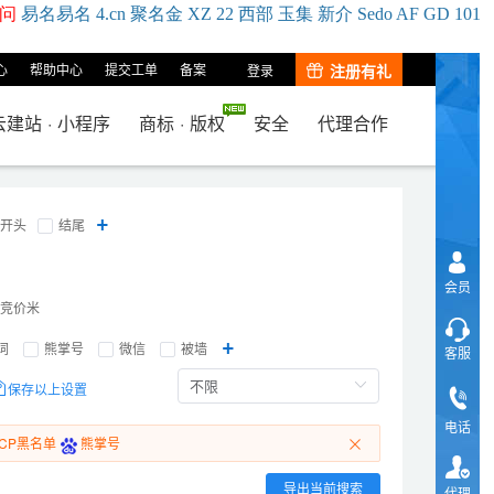
问
易名
易
名
4.cn
聚名
金
XZ
22
西部
玉
集
新
介
Se
do
AF
GD
101