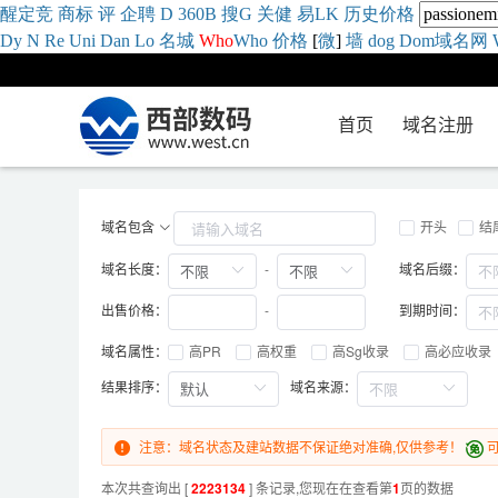
醒
定
竞
商
标
评
企
聘
D
360
B
搜
G
关健
易
LK
历史
价格
Dy
N
Re
Uni
Dan
Lo
名城
Who
Who
价格
[
微
]
墙
dog
Dom域名网