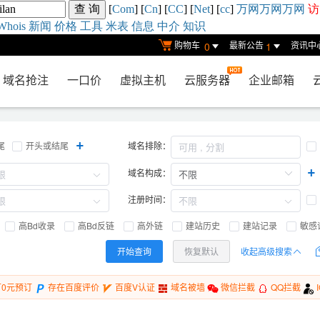
[
Com
] [
Cn
] [
CC
] [
Net
] [
cc
]
万网
万网
万网
访
Whois
新闻
价格
工具
米表
信息
中介
知识