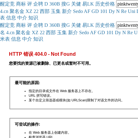
醒
定
竞
商
标
评
企
聘
D
360
B
搜
G
关健
易
LK
历史
价格
4.cn
聚名
金
XZ
22
西部
玉
集
新
介
Se
do
AF
GD
101
Dy
N
Re
Uni
表
信息
中介
知识