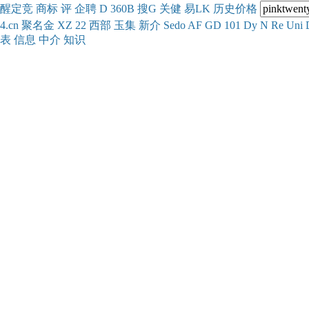
醒
定
竞
商
标
评
企
聘
D
360
B
搜
G
关健
易
LK
历史
价格
4.cn
聚名
金
XZ
22
西部
玉
集
新
介
Se
do
AF
GD
101
Dy
N
Re
Uni
表
信息
中介
知识