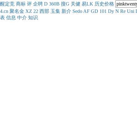
醒
定
竞
商
标
评
企
聘
D
360
B
搜
G
关健
易
LK
历史
价格
4.cn
聚名
金
XZ
22
西部
玉
集
新
介
Se
do
AF
GD
101
Dy
N
Re
Uni
表
信息
中介
知识