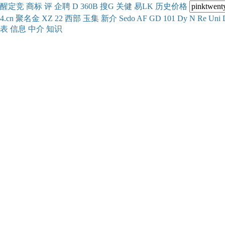
醒
定
竞
商
标
评
企
聘
D
360
B
搜
G
关健
易
LK
历史
价格
4.cn
聚名
金
XZ
22
西部
玉
集
新
介
Se
do
AF
GD
101
Dy
N
Re
Uni
表
信息
中介
知识