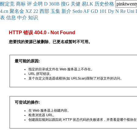
醒
定
竞
商
标
评
企
聘
D
360
B
搜
G
关健
易
LK
历史
价格
4.cn
聚名
金
XZ
22
西部
玉
集
新
介
Se
do
AF
GD
101
Dy
N
Re
Uni
表
信息
中介
知识