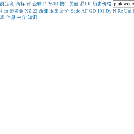
醒
定
竞
商
标
评
企
聘
D
360
B
搜
G
关健
易
LK
历史
价格
4.cn
聚名
金
XZ
22
西部
玉
集
新
介
Se
do
AF
GD
101
Dy
N
Re
Uni
表
信息
中介
知识