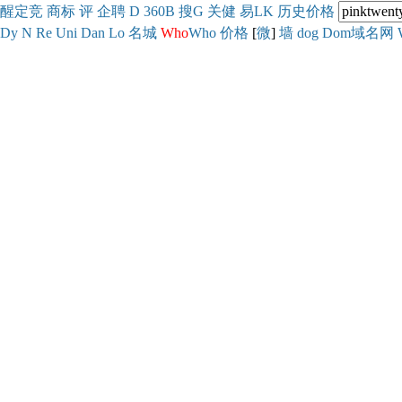
醒
定
竞
商
标
评
企
聘
D
360
B
搜
G
关健
易
LK
历史
价格
Dy
N
Re
Uni
Dan
Lo
名城
Who
Who
价格
[
微
]
墙
dog
Dom域名网