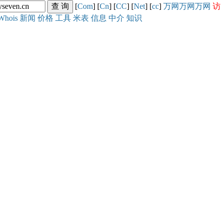
[
Com
] [
Cn
] [
CC
] [
Net
] [
cc
]
万网
万网
万网
访
Whois
新闻
价格
工具
米表
信息
中介
知识