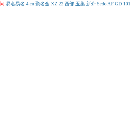
问
易名
易
名
4.cn
聚名
金
XZ
22
西部
玉
集
新
介
Se
do
AF
GD
101