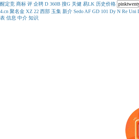
醒
定
竞
商
标
评
企
聘
D
360
B
搜
G
关健
易
LK
历史
价格
4.cn
聚名
金
XZ
22
西部
玉
集
新
介
Se
do
AF
GD
101
Dy
N
Re
Uni
表
信息
中介
知识