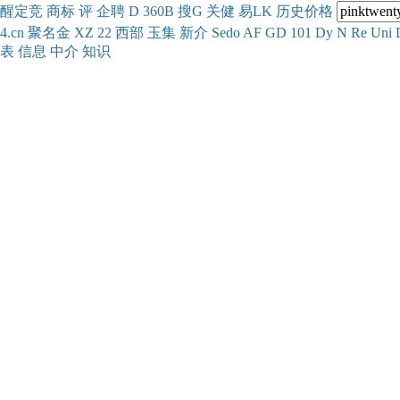
醒
定
竞
商
标
评
企
聘
D
360
B
搜
G
关健
易
LK
历史
价格
4.cn
聚名
金
XZ
22
西部
玉
集
新
介
Se
do
AF
GD
101
Dy
N
Re
Uni
表
信息
中介
知识