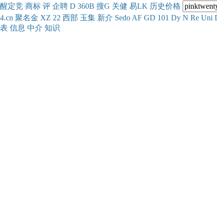
醒
定
竞
商
标
评
企
聘
D
360
B
搜
G
关健
易
LK
历史
价格
4.cn
聚名
金
XZ
22
西部
玉
集
新
介
Se
do
AF
GD
101
Dy
N
Re
Uni
表
信息
中介
知识