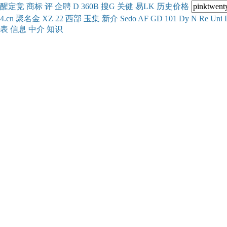
醒
定
竞
商
标
评
企
聘
D
360
B
搜
G
关健
易
LK
历史
价格
4.cn
聚名
金
XZ
22
西部
玉
集
新
介
Se
do
AF
GD
101
Dy
N
Re
Uni
表
信息
中介
知识