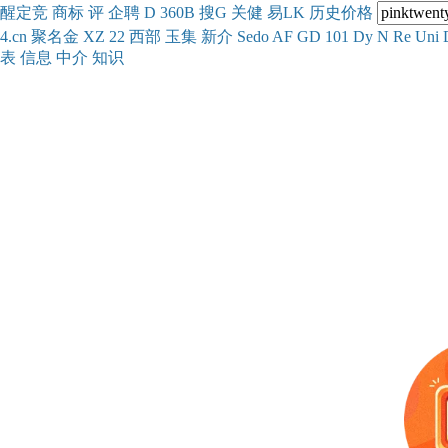
醒
定
竞
商
标
评
企
聘
D
360
B
搜
G
关健
易
LK
历史
价格
4.cn
聚名
金
XZ
22
西部
玉
集
新
介
Se
do
AF
GD
101
Dy
N
Re
Uni
表
信息
中介
知识