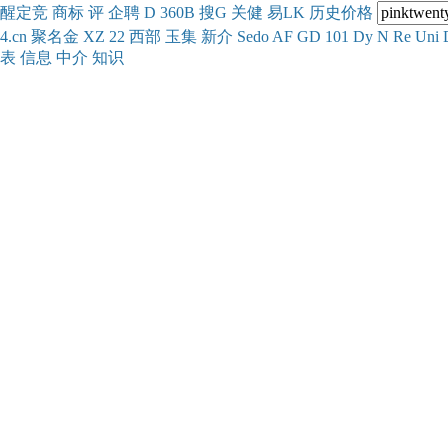
醒
定
竞
商
标
评
企
聘
D
360
B
搜
G
关健
易
LK
历史
价格
4.cn
聚名
金
XZ
22
西部
玉
集
新
介
Se
do
AF
GD
101
Dy
N
Re
Uni
表
信息
中介
知识