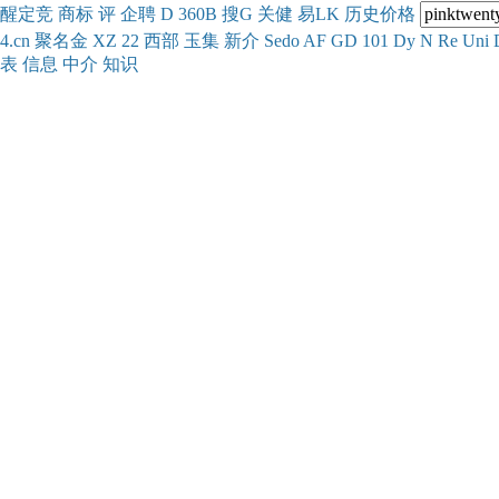
醒
定
竞
商
标
评
企
聘
D
360
B
搜
G
关健
易
LK
历史
价格
4.cn
聚名
金
XZ
22
西部
玉
集
新
介
Se
do
AF
GD
101
Dy
N
Re
Uni
表
信息
中介
知识