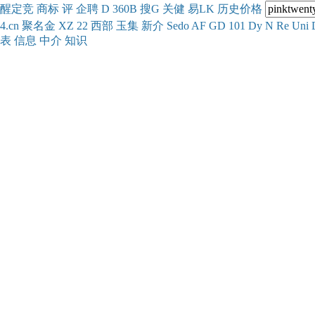
醒
定
竞
商
标
评
企
聘
D
360
B
搜
G
关健
易
LK
历史
价格
4.cn
聚名
金
XZ
22
西部
玉
集
新
介
Se
do
AF
GD
101
Dy
N
Re
Uni
表
信息
中介
知识