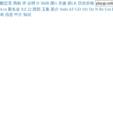
醒
定
竞
商
标
评
企
聘
D
360
B
搜
G
关健
易
LK
历史
价格
4.cn
聚名
金
XZ
22
西部
玉
集
新
介
Se
do
AF
GD
101
Dy
N
Re
Uni
表
信息
中介
知识