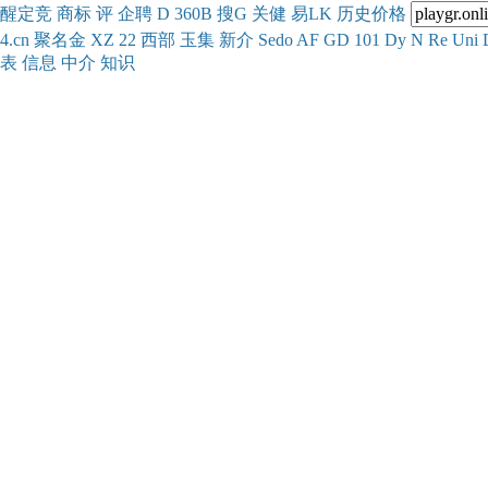
醒
定
竞
商
标
评
企
聘
D
360
B
搜
G
关健
易
LK
历史
价格
4.cn
聚名
金
XZ
22
西部
玉
集
新
介
Se
do
AF
GD
101
Dy
N
Re
Uni
表
信息
中介
知识