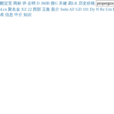
醒
定
竞
商
标
评
企
聘
D
360
B
搜
G
关健
易
LK
历史
价格
4.cn
聚名
金
XZ
22
西部
玉
集
新
介
Se
do
AF
GD
101
Dy
N
Re
Uni
表
信息
中介
知识