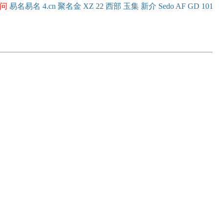
问
易名
易
名
4.cn
聚名
金
XZ
22
西部
玉
集
新
介
Se
do
AF
GD
101