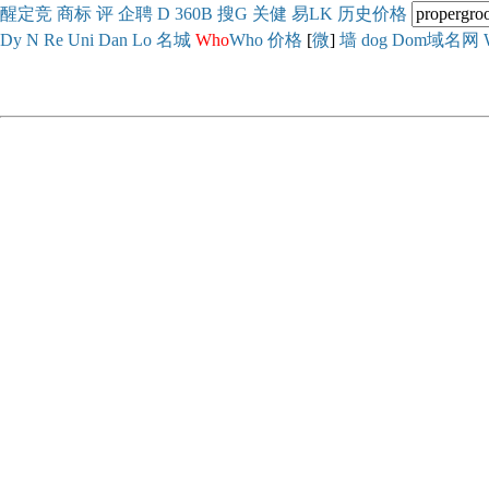
醒
定
竞
商
标
评
企
聘
D
360
B
搜
G
关健
易
LK
历史
价格
Dy
N
Re
Uni
Dan
Lo
名城
Who
Who
价格
[
微
]
墙
dog
Dom域名网