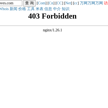
[
Com
] [
Cn
] [
CC
] [
Net
] [
cc
]
万网
万网
万网
访
Whois
新闻
价格
工具
米表
信息
中介
知识