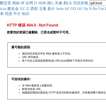
醒
定
竞
商
标
评
企
聘
D
360
B
搜
G
关健
易
LK
历史
价格
4.cn
聚名
金
XZ
22
西部
玉
集
新
介
Se
do
AF
GD
101
Dy
N
Re
Uni
表
信息
中介
知识