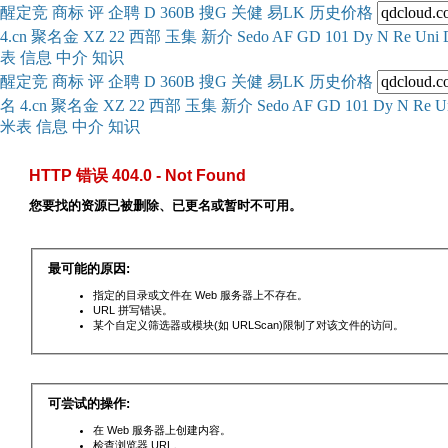
醒
定
竞
商
标
评
企
聘
D
360
B
搜
G
关健
易
LK
历史
价格
4.cn
聚名
金
XZ
22
西部
玉
集
新
介
Se
do
AF
GD
101
Dy
N
Re
Uni
表
信息
中介
知识