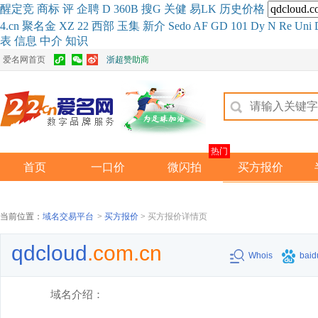
醒
定
竞
商
标
评
企
聘
D
360
B
搜
G
关健
易
LK
历史
价格
4.cn
聚名
金
XZ
22
西部
玉
集
新
介
Se
do
AF
GD
101
Dy
N
Re
Uni
表
信息
中介
知识