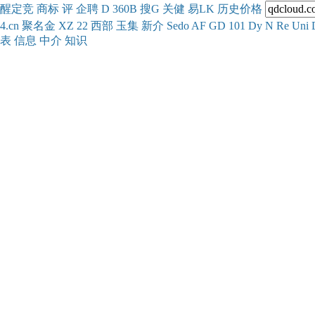
醒
定
竞
商
标
评
企
聘
D
360
B
搜
G
关健
易
LK
历史
价格
4.cn
聚名
金
XZ
22
西部
玉
集
新
介
Se
do
AF
GD
101
Dy
N
Re
Uni
表
信息
中介
知识