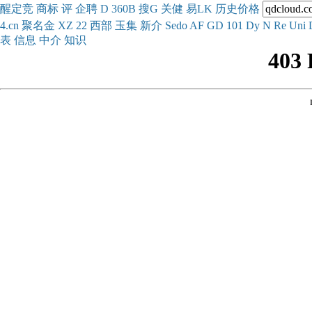
醒
定
竞
商
标
评
企
聘
D
360
B
搜
G
关健
易
LK
历史
价格
4.cn
聚名
金
XZ
22
西部
玉
集
新
介
Se
do
AF
GD
101
Dy
N
Re
Uni
表
信息
中介
知识