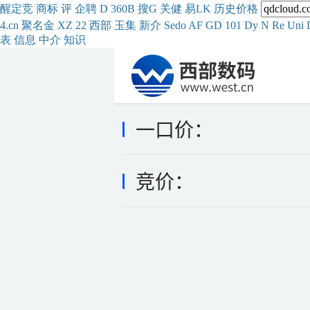
醒
定
竞
商
标
评
企
聘
D
360
B
搜
G
关健
易
LK
历史
价格
4.cn
聚名
金
XZ
22
西部
玉
集
新
介
Se
do
AF
GD
101
Dy
N
Re
Uni
表
信息
中介
知识