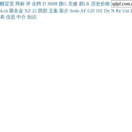
醒
定
竞
商
标
评
企
聘
D
360
B
搜
G
关健
易
LK
历史
价格
4.cn
聚名
金
XZ
22
西部
玉
集
新
介
Se
do
AF
GD
101
Dy
N
Re
Uni
表
信息
中介
知识