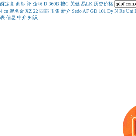
醒
定
竞
商
标
评
企
聘
D
360
B
搜
G
关健
易
LK
历史
价格
4.cn
聚名
金
XZ
22
西部
玉
集
新
介
Se
do
AF
GD
101
Dy
N
Re
Uni
表
信息
中介
知识