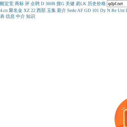
醒
定
竞
商
标
评
企
聘
D
360
B
搜
G
关健
易
LK
历史
价格
4.cn
聚名
金
XZ
22
西部
玉
集
新
介
Se
do
AF
GD
101
Dy
N
Re
Uni
表
信息
中介
知识