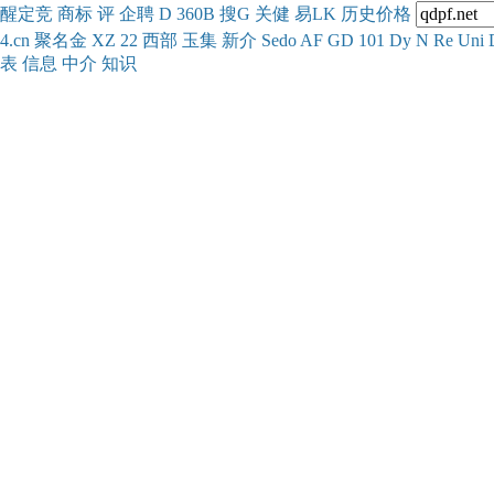
醒
定
竞
商
标
评
企
聘
D
360
B
搜
G
关健
易
LK
历史
价格
4.cn
聚名
金
XZ
22
西部
玉
集
新
介
Se
do
AF
GD
101
Dy
N
Re
Uni
表
信息
中介
知识