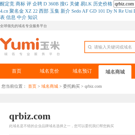
醒
定
竞
商
标
评
企
聘
D
360
B
搜
G
关健
易
LK
历史
价格
4.cn
聚名
金
XZ
22
西部
玉
集
新
介
Se
do
AF
GD
101
Dy
N
Re
Uni
表
信息
中介
知识