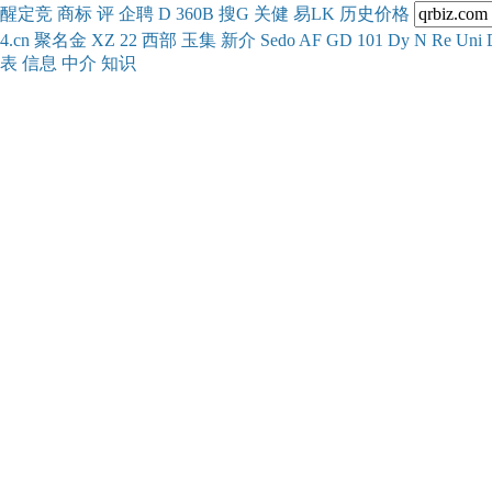
醒
定
竞
商
标
评
企
聘
D
360
B
搜
G
关健
易
LK
历史
价格
4.cn
聚名
金
XZ
22
西部
玉
集
新
介
Se
do
AF
GD
101
Dy
N
Re
Uni
表
信息
中介
知识