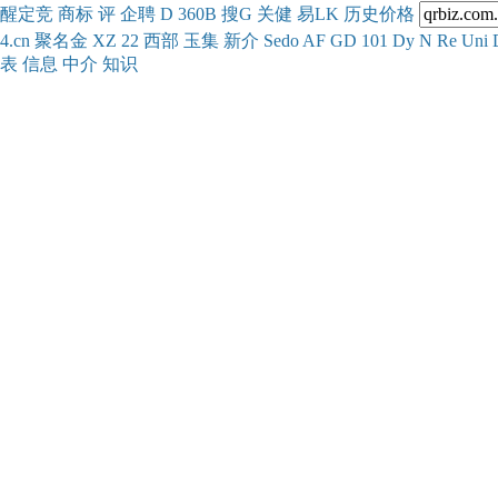
醒
定
竞
商
标
评
企
聘
D
360
B
搜
G
关健
易
LK
历史
价格
4.cn
聚名
金
XZ
22
西部
玉
集
新
介
Se
do
AF
GD
101
Dy
N
Re
Uni
表
信息
中介
知识