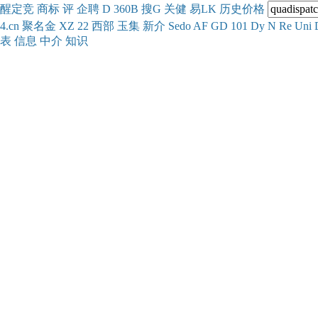
醒
定
竞
商
标
评
企
聘
D
360
B
搜
G
关健
易
LK
历史
价格
4.cn
聚名
金
XZ
22
西部
玉
集
新
介
Se
do
AF
GD
101
Dy
N
Re
Uni
表
信息
中介
知识