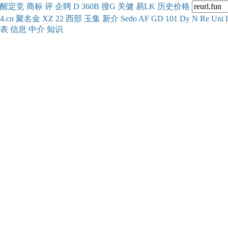
醒
定
竞
商
标
评
企
聘
D
360
B
搜
G
关健
易
LK
历史
价格
4.cn
聚名
金
XZ
22
西部
玉
集
新
介
Se
do
AF
GD
101
Dy
N
Re
Uni
表
信息
中介
知识